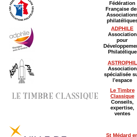
Fédération
Française de
Association
philatélique
ADPHILE
Association
pour
Développeme
Philatélique
ASTROPHIL
Association
spécialisée s
l'espace
Le Timbre
Classique
Conseils,
expertise,
ventes
St Médard e